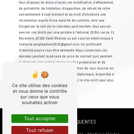
Vous disposez de droits d’accès, de rectification, d’effacement,
de portabilité, de limitation, d’opposition, de retrait de votre
consentement à tout moment et du droit d’introduire une
réclamation auprès d’une autorité de contrôle, ainsi que
d’organiser le sort de vos données post-mortem. Vous pouvez
exercer ces droits par voie postale à l'adresse 10 Bis rue du 11
Novembre, 42100 Saint-Étienne ou par courrier électronique à
l'adresse peoplephone2018@gmail.com. Un justificatif
d'identité pourra vous être demandé. Nous conservons vos
données pendant la période de prise de contact puis pendant
la durée de prescription légale aux fins probatoires et de
gestion des contentieux. Vous avez le droit de vous inscrire sur
la liste d'opposition au démarchage téléphonique, disponible à
cette adresse:
Bloctel.gouv.fr
. Consultez le site cnil.fr pour plus
Ce site utilise des cookies
d’informations sur vos droits.
et vous donne le contrôle
sur ceux que vous
souhaitez activer
Tout accepter
RECHERCHES FRÉQUENTES
Tout refuser