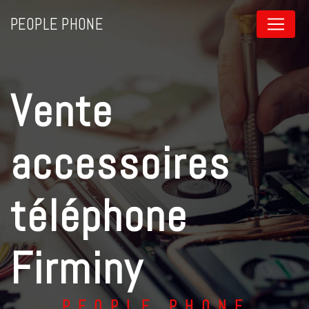
Panneau de gestion des cookies
PEOPLE PHONE
vente
accessoires
téléphone
Firminy
PEOPLE PHONE