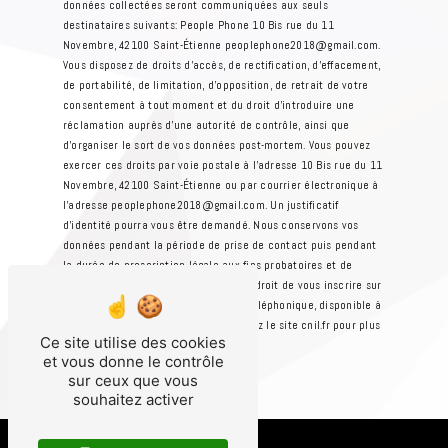
données collectées seront communiquées aux seuls
destinataires suivants: People Phone 10 Bis rue du 11
Novembre, 42100 Saint-Étienne peoplephone2018@gmail.com.
Vous disposez de droits d’accès, de rectification, d’effacement,
de portabilité, de limitation, d’opposition, de retrait de votre
consentement à tout moment et du droit d’introduire une
réclamation auprès d’une autorité de contrôle, ainsi que
d’organiser le sort de vos données post-mortem. Vous pouvez
exercer ces droits par voie postale à l'adresse 10 Bis rue du 11
Novembre, 42100 Saint-Étienne ou par courrier électronique à
l'adresse peoplephone2018@gmail.com. Un justificatif
d'identité pourra vous être demandé. Nous conservons vos
données pendant la période de prise de contact puis pendant
la durée de prescription légale aux fins probatoires et de
gestion des contentieux. Vous avez le droit de vous inscrire sur
la liste d'opposition au démarchage téléphonique, disponible à
cette adresse:
Bloctel.gouv.fr
. Consultez le site cnil.fr pour plus
Ce site utilise des cookies
d’informations sur vos droits.
et vous donne le contrôle
sur ceux que vous
souhaitez activer