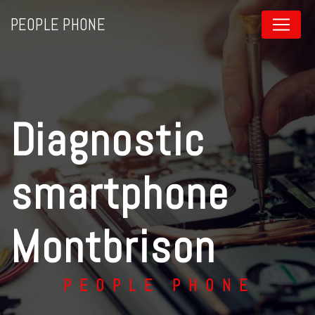
Panneau de gestion des cookies
PEOPLE PHONE
diagnostic
smartphone
Montbrison
PEOPLE PHONE