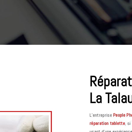
réparation tablette à
La Tala
L’entreprise
People Ph
réparation tablette
, s
usant d’une expérience 