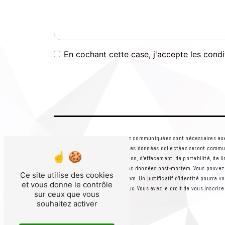
En cochant cette case, j'accepte les condi
** Les données personnelles communiquées sont nécessaires aux fi
répondre à votre message. Les données collectées seront commu
droits d’accès, de rectification, d’effacement, de portabilité, de
que d’organiser le sort de vos données post-mortem. Vous pouvez 
Ce site utilise des cookies
peoplephone2018@gmail.com. Un justificatif d'identité pourra vo
et vous donne le contrôle
et de gestion des contentieux. Vous avez le droit de vous inscrir
sur ceux que vous
droits.
souhaitez activer