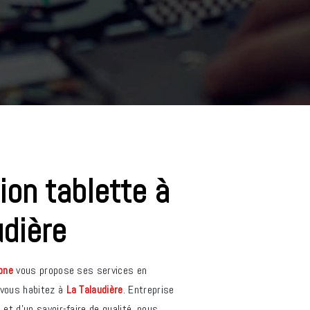
udière
one
vous propose ses services en
i vous habitez à
La Talaudière
. Entreprise
et d’un savoir-faire de qualité, nous